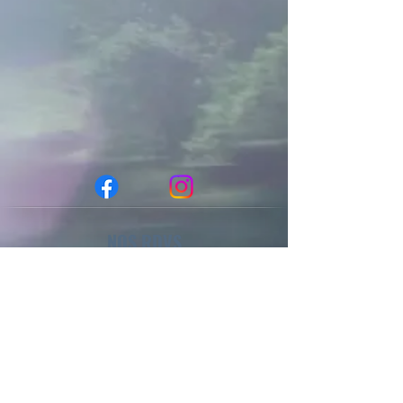
NOS RDVS
Dimanche => culte à 10h
Nous avons des RDV en semaine plus
d'infos ici
=>
BUS OPTYMO