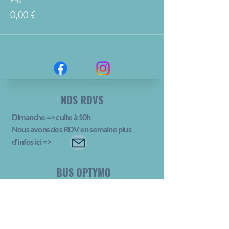
Prix
0,00 €
NOS RDVS
Dimanche => culte à 10h
Nous avons des RDV en semaine plus
d'infos ici
=>
BUS OPTYMO
N° 1
Arrêt Salbert