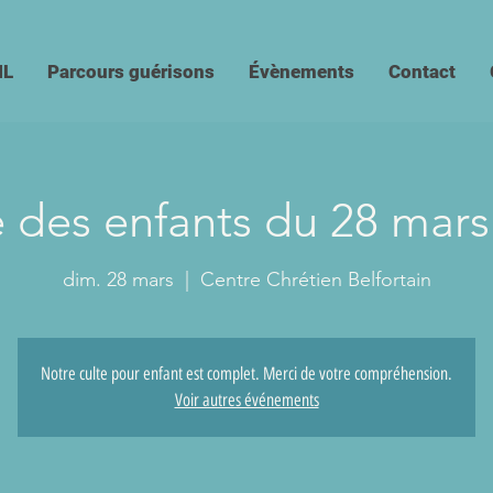
IL
Parcours guérisons
Évènements
Contact
e des enfants du 28 mars
dim. 28 mars
  |  
Centre Chrétien Belfortain
Notre culte pour enfant est complet. Merci de votre compréhension.
Voir autres événements