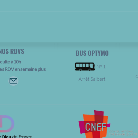
NOS RDVS
BUS OPTYMO
culte à 10h
N° 1
es RDV en semaine plus
c
Arrêt Salbert