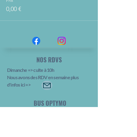
Prix
0,00 €
NOS RDVS
Dimanche => culte à 10h
Nous avons des RDV en semaine plus
d'infos ici
=>
BUS OPTYMO
N° 1
Arrêt Salbert