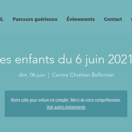
IL
Parcours guérisons
Évènements
Contact
es enfants du 6 juin 202
dim. 06 juin
  |  
Centre Chrétien Belfortain
Notre culte pour enfant est complet. Merci de votre compréhension.
Voir autres événements