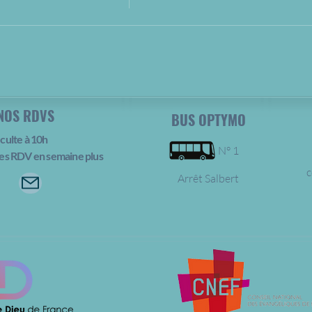
NOS RDVS
BUS OPTYMO
culte à 10h
N° 1
es RDV en semaine plus
c
Arrêt Salbert