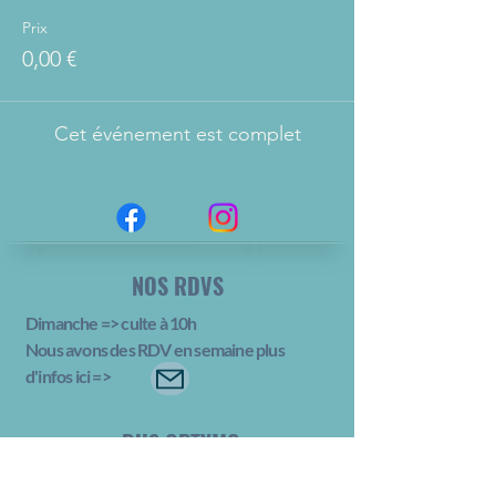
Prix
0,00 €
Cet événement est complet
NOS RDVS
Dimanche => culte à 10h
Nous avons des RDV en semaine plus
d'infos ici
=>
BUS OPTYMO
N° 1