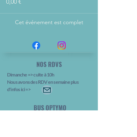
0,00 €
Cet événement est complet
NOS RDVS
Dimanche => culte à 10h
Nous avons des RDV en semaine plus
d'infos ici
=>
BUS OPTYMO
N° 1
Arrêt Salbert