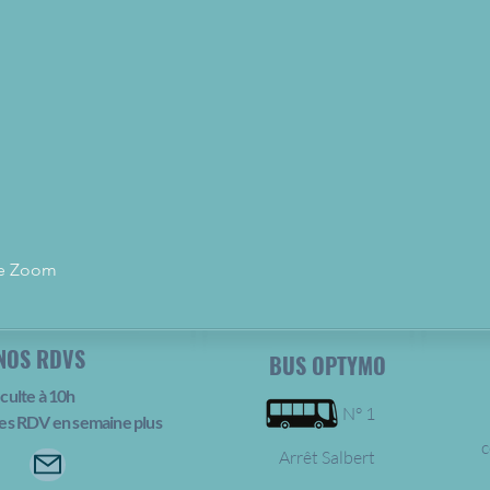
lle Zoom
NOS RDVS
BUS OPTYMO
culte à 10h
N° 1
es RDV en semaine plus
c
Arrêt Salbert